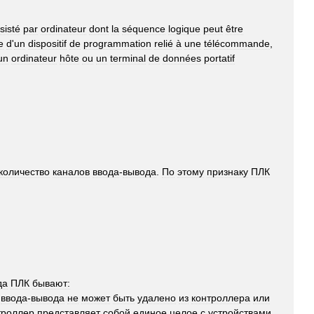
sisté
par
ordinateur
dont
la
séquence
logique
peut
être
e
d
'
un
dispositif
de
programmation
relié
à
une
télécommande
,
un
ordinateur
hôte
ou
un
terminal
de
données
portatif
количество
каналов
ввода
-
вывода
.
По
этому
признаку
ПЛК
да
ПЛК
бывают:
ввода
-
вывода
не
может
быть
удалено
из
контроллера
или
троллер
представляет
собой
единое
целое
с
устройствами