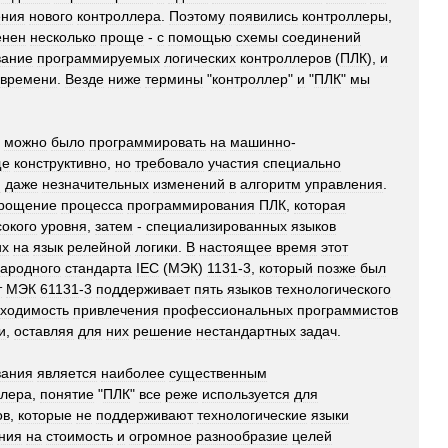
ения
нового
контроллера
.
Поэтому
появились
контроллеры
,
енен
несколько
проще
-
с
помощью
схемы
соединений
вание
программируемых
логических
контроллеров
(
ПЛК
),
и
времени
.
Везде
ниже
термины
"
контроллер
"
и
"
ПЛК
"
мы
можно
было
программировать
на
машинно
-
ще
конструктивно
,
но
требовало
участия
специально
я
даже
незначительных
изменений
в
алгоритм
управления
.
рощение
процесса
программирования
ПЛК
,
которая
сокого
уровня
,
затем
-
специализированных
языков
их
на
язык
релейной
логики
.
В
настоящее
время
этот
ародного
стандарта
IEC
(
МЭК
)
1131
-
3
,
который
позже
был
т
МЭК
61131
-
3
поддерживает
пять
языков
технологического
ходимость
привлечения
профессиональных
программистов
и
,
оставляя
для
них
решение
нестандартных
задач
.
вания
является
наиболее
существенным
ллера
,
понятие
"
ПЛК
"
все
реже
используется
для
ов
,
которые
не
поддерживают
технологические
языки
ния
на
стоимость
и
огромное
разнообразие
целей