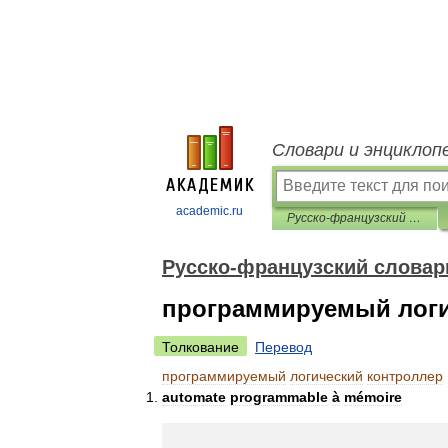
Словари и энциклоп
academic.ru
Русско-французский словарь нормативно-технической терминологии
Русско-французский словар
программируемый логи
Толкование
Перевод
программируемый
логический
контроллер
automate
programmable
à
mémoire