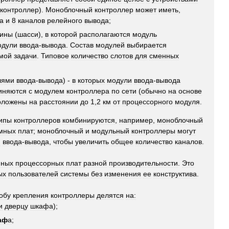
контроллер
).
Моноблочный
контроллер
может
иметь
,
а
и
8
каналов
релейного
вывода
;
зины
(
шасси
),
в
которой
располагаются
модуль
одули
ввода
-
вывода
.
Состав
модулей
выбирается
мой
задачи
.
Типовое
количество
слотов
для
сменных
лями
ввода
-
вывода
) -
в
которых
модули
ввода
-
вывода
иняются
с
модулем
контроллера
по
сети
(
обычно
на
основе
оложены
на
расстоянии
до
1
,
2
км
от
процессорного
модуля
.
ипы
контроллеров
комбинируются
,
например
,
моноблочный
мных
плат
;
моноблочный
и
модульный
контроллеры
могут
и
ввода
-
вывода
,
чтобы
увеличить
общее
количество
каналов
.
нных
процессорных
плат
разной
производительности
.
Это
ых
пользователей
системы
без
изменения
ее
конструктива
.
обу
крепления
контроллеры
делятся
на:
и
дверцу
шкафа
);
аф
а
;