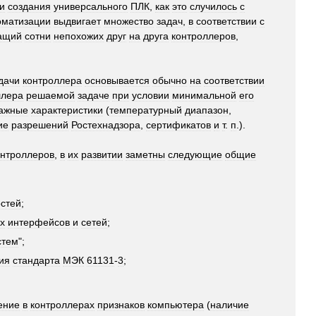
и
создания
универсального
ПЛК
,
как
это
случилось
с
оматизации
выдвигает
множество
задач
,
в
соответствии
с
ащий
сотни
непохожих
друг
на
друга
контроллеров
,
дачи
контроллера
основывается
обычно
на
соответствии
ллера
решаемой
задаче
при
условии
минимальной
его
ажные
характеристики
(
температурный
диапазон
,
ие
разрешений
Ростехнадзора
,
сертификатов
и
т
.
п
.).
онтроллеров
,
в
их
развитии
заметны
следующие
общие
стей
;
х
интерфейсов
и
сетей
;
стем
";
ия
стандарта
МЭК
61131
-
3
;
ение
в
контроллерах
признаков
компьютера
(
наличие