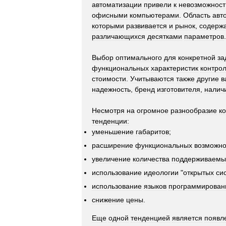
автоматизации
привели
к
невозможност
офисными
компьютерами
.
Область
авт
которыми
развивается
и
рынок
,
содерж
различающихся
десятками
параметров
.
Выбор
оптимального
для
конкретной
за
функциональных
характеристик
контро
стоимости
.
Учитываются
также
другие
в
надежность
,
бренд
изготовителя
,
налич
Несмотря
на
огромное
разнообразие
к
тенденции:
уменьшение
габаритов
;
расширение
функциональных
возможно
увеличение
количества
поддерживаемы
использование
идеологии
"
открытых
си
использование
языков
программирован
снижение
цены
.
Еще
одной
тенденцией
является
появл