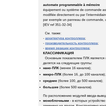
automate
programmable
à
mémoire
équipement
ou
système
de
commande
as
modifiée
directement
ou
par
l
'
intermédiair
par
exemple
un
panneau
de
commande
,
[
IEV
ref
351
-
32
-
34
]
См
.
также:
-
архитектура
контроллера
;
-
производительность
контроллера
;
-
время
реакции
контроллера
;
КЛАССИФИКАЦИЯ
Основным
показателем
ПЛК
является
делятся
на
следующие
группы:
нано
-
ПЛК
(
менее
16
каналов
);
микро
-
ПЛК
(
более
16
,
до
100
каналов
);
средние
(
более
100
,
до
500
каналов
);
большие
(
более
500
каналов
).
По
расположению
модулей
ввода
-
выво
моноблочными
-
в
которых
устройство
заменено
на
другое
.
Конструктивно
кон