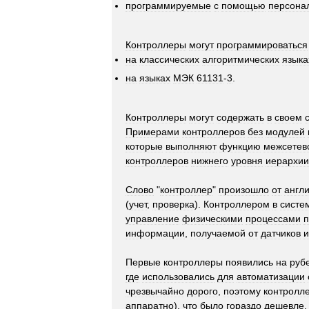
программируемые
с
помощью
персона
Контроллеры
могут
программироваться
на
классических
алгоритмических
языка
на
языках
МЭК
61131
-
3
.
Контроллеры
могут
содержать
в
своем
Примерами
контроллеров
без
модулей
которые
выполняют
функцию
межсетев
контроллеров
нижнего
уровня
иерархии
Слово
"
контроллер
"
произошло
от
англи
(
учет
,
проверка
).
Контроллером
в
систе
управление
физическими
процессами
п
информации
,
получаемой
от
датчиков
и
Первые
контроллеры
появились
на
руб
где
использовались
для
автоматизации
чрезвычайно
дорого
,
поэтому
контролл
аппаратно
),
что
было
гораздо
дешевле