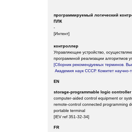
программируемый
логический
контр
ПЛК
-
[
Интент
]
контроллер
Управляющее
устройство
,
осуществля
программной
реализации
алгоритмов
у
[
Сборник
рекомендуемых
терминов
.
Вы
Академия
наук
СССР
.
Комитет
научно
-
EN
storage
-
programmable
logic
controller
computer
-
aided
control
equipment
or
sys
remote
-
control
connected
programming
d
portable
terminal
[
IEV
ref
351
-
32
-
34
]
FR