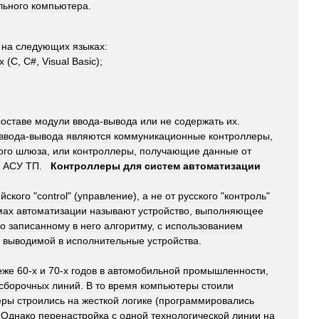
льного
компьютера
.
на
следующих
языках:
х
(
C
,
С
#,
Visual
Basic
);
составе
модули
ввода
-
вывода
или
не
содержать
их
.
ввода
-
вывода
являются
коммуникационные
контроллеры
,
ого
шлюза
,
или
контроллеры
,
получающие
данные
от
АСУ
ТП
.
Контроллеры
для
систем
автоматизации
йского
"
control
" (
управление
),
а
не
от
русского
"
контроль
"
мах
автоматизации
называют
устройство
,
выполняющее
о
записанному
в
него
алгоритму
,
с
использованием
выводимой
в
исполнительные
устройства
.
еже
60
-
х
и
70
-
х
годов
в
автомобильной
промышленности
,
сборочных
линий
.
В
то
время
компьютеры
стоили
еры
строились
на
жесткой
логике
(
программировались
.
Однако
перенастройка
с
одной
технологической
линии
на