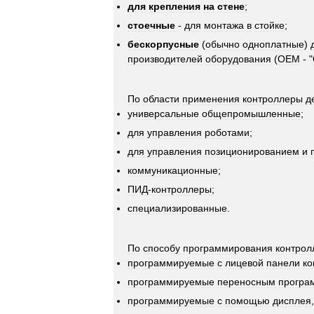
для
крепления
на
стене
;
стоечные
-
для
монтажа
в
стойке
;
бескорпусные
(
обычно
одноплатные
)
производителей
оборудования
(
OEM
- "
По
области
применения
контроллеры
д
универсальные
общепромышленные
;
для
управления
роботами
;
для
управления
позиционированием
и
коммуникационные
;
ПИД
-
контроллеры
;
специализированные
.
По
способу
программирования
контрол
программируемые
с
лицевой
панели
ко
программируемые
переносным
програ
программируемые
с
помощью
дисплея