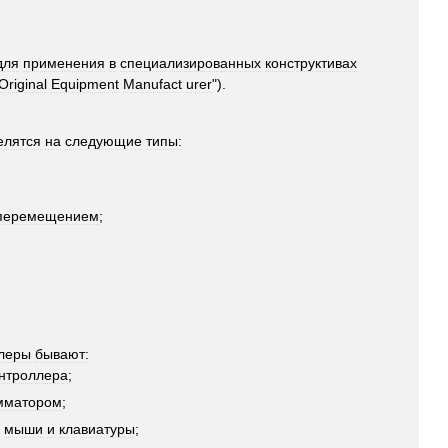
для
применения
в
специализированных
конструктивах
Original
Equipment
Manufact
urer
").
елятся
на
следующие
типы:
перемещением
;
леры
бывают:
нтроллера
;
мматором
;
,
мыши
и
клавиатуры
;