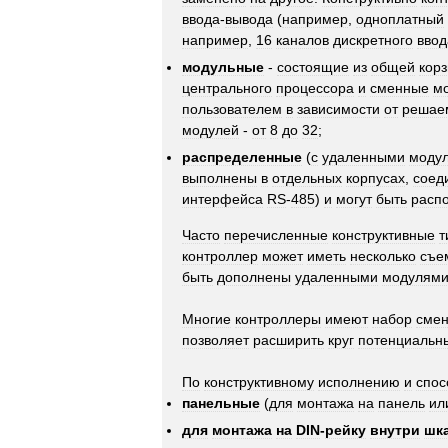
ввода
-
вывода
(
например
,
одноплатный
например
,
16
каналов
дискретного
ввод
модульные
-
состоящие
из
общей
кор
центрального
процессора
и
сменные
м
пользователем
в
зависимости
от
решае
модулей
-
от
8
до
32
;
распределенные
(
с
удаленными
моду
выполнены
в
отдельных
корпусах
,
соед
интерфейса
RS
-
485
)
и
могут
быть
расп
Часто
перечисленные
конструктивные
т
контроллер
может
иметь
несколько
съе
быть
дополнены
удаленными
модулям
Многие
контроллеры
имеют
набор
сме
позволяет
расширить
круг
потенциальн
По
конструктивному
исполнению
и
спос
панельные
(
для
монтажа
на
панель
ил
для
монтажа
на
DIN
-
рейку
внутри
шк