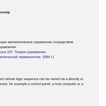
оллер
ющее
автоматическое
управление
посредством
правления
.
пуск
107
.
Теория
управления
.
технической
терминологии
.
1984
г
.]
tem
whose
logic
sequence
can
be
varied
via
a
directly
or
evice
,
for
example
a
control
panel
,
a
host
computer
or
a