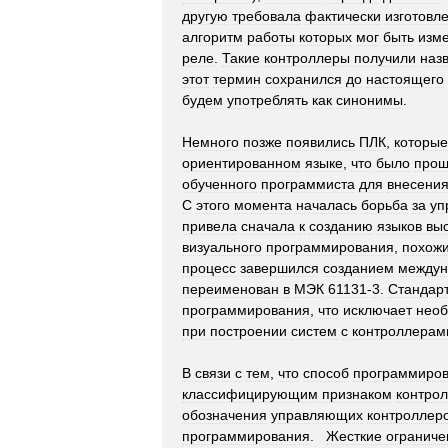
другую
требовала
фактически
изготовл
алгоритм
работы
которых
мог
быть
изм
реле
.
Такие
контроллеры
получили
наз
этот
термин
сохранился
до
настоящего
будем
употреблять
как
синонимы
.
Немного
позже
появились
ПЛК
,
которые
ориентированном
языке
,
что
было
про
обученного
программиста
для
внесени
С
этого
момента
началась
борьба
за
уп
привела
сначала
к
созданию
языков
вы
визуального
программирования
,
похож
процесс
завершился
созданием
междун
переименован
в
МЭК
61131
-
3
.
Стандар
программирования
,
что
исключает
необ
при
построении
систем
с
контроллерам
В
связи
с
тем
,
что
способ
программиро
классифицирующим
признаком
контро
обозначения
управляющих
контроллер
программирования
.
Жесткие
ограниче